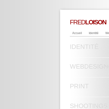
FRED
LOISON
Accueil
Identité
We
IDENTITÉ
WEBDESIGN
PRINT
SHOOTINGS