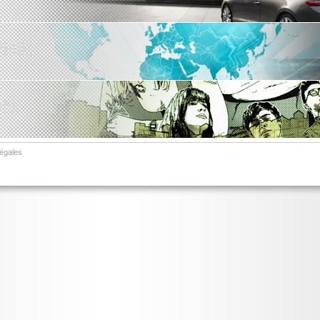
HIE
ON
légales